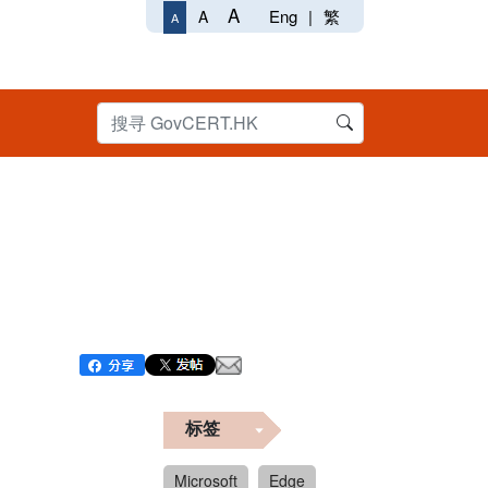
A
Eng
|
繁
A
A
标签
Microsoft
Edge