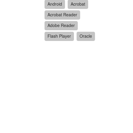
Android
Acrobat
Acrobat Reader
Adobe Reader
Flash Player
Oracle