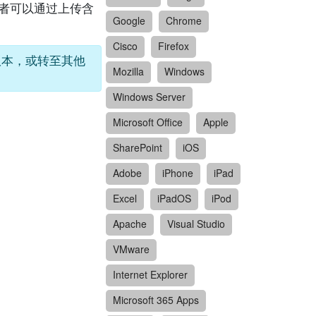
攻击者可以通过上传含
Google
Chrome
Cisco
Firefox
的版本，或转至其他
Mozilla
Windows
Windows Server
Microsoft Office
Apple
SharePoint
iOS
Adobe
iPhone
iPad
Excel
iPadOS
iPod
Apache
Visual Studio
VMware
Internet Explorer
Microsoft 365 Apps