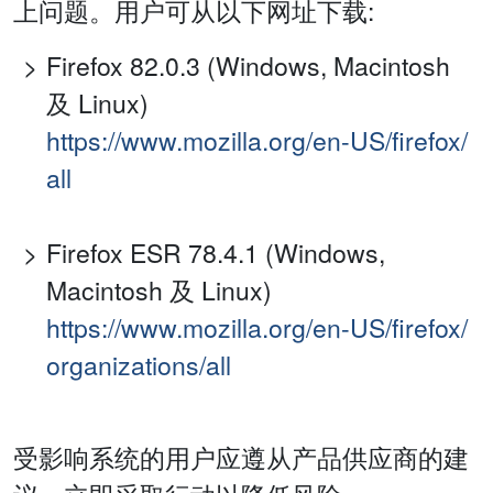
上问题。用户可从以下网址下载:
Firefox 82.0.3 (Windows, Macintosh
及 Linux)
https://www.mozilla.org/en-US/firefox/
all
Firefox ESR 78.4.1 (Windows,
Macintosh 及 Linux)
https://www.mozilla.org/en-US/firefox/
organizations/all
受影响系统的用户应遵从产品供应商的建