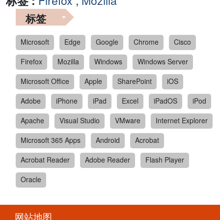
标签 :
Firefox
,
Mozilla
标签
Microsoft
Edge
Google
Chrome
Cisco
Firefox
Mozilla
Windows
Windows Server
Microsoft Office
Apple
SharePoint
iOS
Adobe
iPhone
iPad
Excel
iPadOS
iPod
Apache
Visual Studio
VMware
Internet Explorer
Microsoft 365 Apps
Android
Acrobat
Acrobat Reader
Adobe Reader
Flash Player
Oracle
网站地图