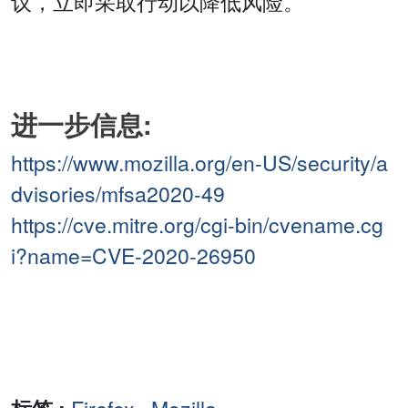
议，立即采取行动以降低风险。
进一步信息:
https://www.mozilla.org/en-US/security/a
dvisories/mfsa2020-49
https://cve.mitre.org/cgi-bin/cvename.cg
i?name=CVE-2020-26950