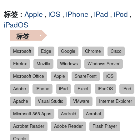
标签 :
Apple
,
iOS
,
iPhone
,
iPad
,
iPod
,
iPadOS
标签
Microsoft
Edge
Google
Chrome
Cisco
Firefox
Mozilla
Windows
Windows Server
Microsoft Office
Apple
SharePoint
iOS
Adobe
iPhone
iPad
Excel
iPadOS
iPod
Apache
Visual Studio
VMware
Internet Explorer
Microsoft 365 Apps
Android
Acrobat
Acrobat Reader
Adobe Reader
Flash Player
Oracle