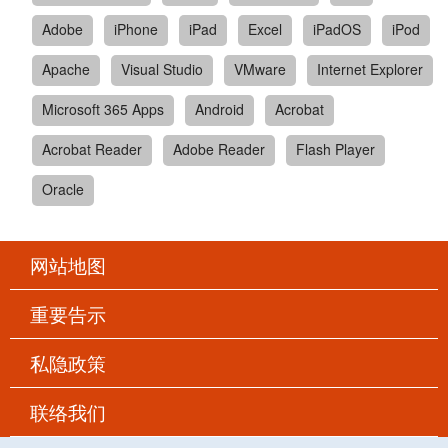
Adobe
iPhone
iPad
Excel
iPadOS
iPod
Apache
Visual Studio
VMware
Internet Explorer
Microsoft 365 Apps
Android
Acrobat
Acrobat Reader
Adobe Reader
Flash Player
Oracle
网站地图
重要告示
私隐政策
联络我们