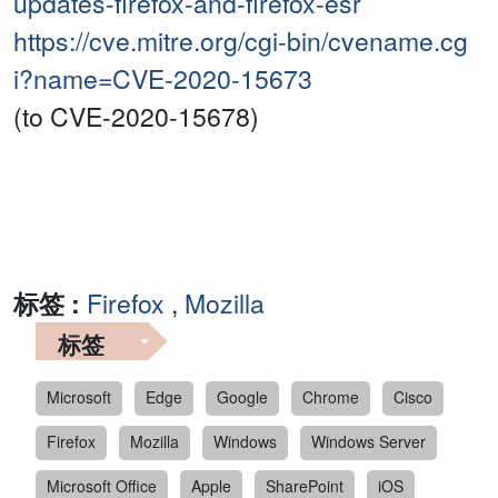
updates-firefox-and-firefox-esr
https://cve.mitre.org/cgi-bin/cvename.cg
i?name=CVE-2020-15673
(to CVE-2020-15678)
标签 :
Firefox
,
Mozilla
标签
Microsoft
Edge
Google
Chrome
Cisco
Firefox
Mozilla
Windows
Windows Server
Microsoft Office
Apple
SharePoint
iOS