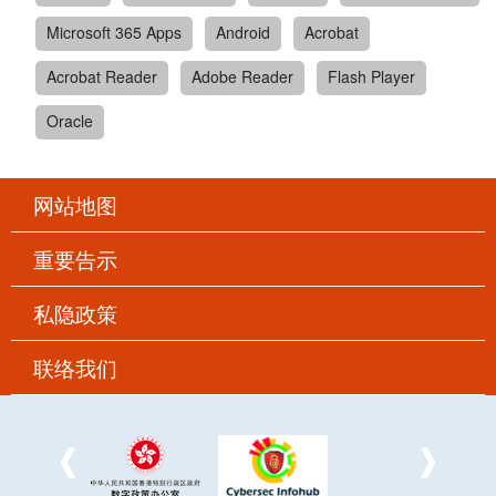
Microsoft 365 Apps
Android
Acrobat
Acrobat Reader
Adobe Reader
Flash Player
Oracle
网站地图
重要告示
私隐政策
联络我们