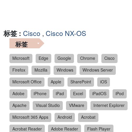
标签 :
Cisco
,
Cisco NX-OS
标签
Microsoft
Edge
Google
Chrome
Cisco
Firefox
Mozilla
Windows
Windows Server
Microsoft Office
Apple
SharePoint
iOS
Adobe
iPhone
iPad
Excel
iPadOS
iPod
Apache
Visual Studio
VMware
Internet Explorer
Microsoft 365 Apps
Android
Acrobat
Acrobat Reader
Adobe Reader
Flash Player