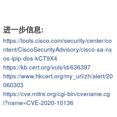
进一步信息:
https://tools.cisco.com/security/center/co
ntent/CiscoSecurityAdvisory/cisco-sa-nx
os-ipip-dos-kCT9X4
https://kb.cert.org/vuls/id/636397
https://www.hkcert.org/my_url/zh/alert/20
060303
https://cve.mitre.org/cgi-bin/cvename.cg
i?name=CVE-2020-10136