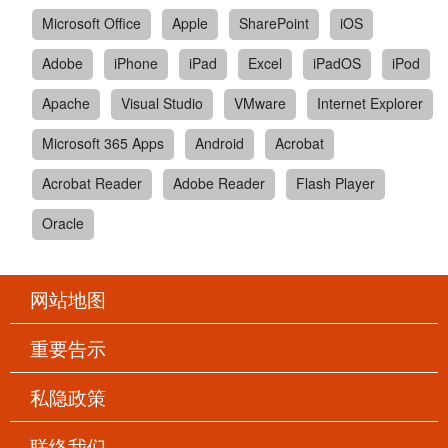
Microsoft Office
Apple
SharePoint
iOS
Adobe
iPhone
iPad
Excel
iPadOS
iPod
Apache
Visual Studio
VMware
Internet Explorer
Microsoft 365 Apps
Android
Acrobat
Acrobat Reader
Adobe Reader
Flash Player
Oracle
网站地图
重要告示
私隐政策
联络我们