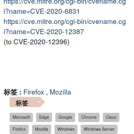
https://cve.mitre.org/cgi-bin/cvename.cg
i?name=CVE-2020-6831
https://cve.mitre.org/cgi-bin/cvename.cg
i?name=CVE-2020-12387
(to CVE-2020-12396)
标签 :
Firefox
,
Mozilla
标签
Microsoft
Edge
Google
Chrome
Cisco
Firefox
Mozilla
Windows
Windows Server