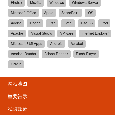
Firefox
Mozilla
Windows
Windows Server
Microsoft Office
Apple
SharePoint
iOS
Adobe
iPhone
iPad
Excel
iPadOS
iPod
Apache
Visual Studio
VMware
Internet Explorer
Microsoft 365 Apps
Android
Acrobat
Acrobat Reader
Adobe Reader
Flash Player
Oracle
网站地图
重要告示
私隐政策