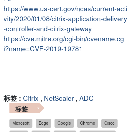
https://www.us-cert.gov/ncas/current-acti
vity/2020/01/08/citrix-application-delivery
-controller-and-citrix-gateway
https://cve.mitre.org/cgi-bin/cvename.cg
i?name=CVE-2019-19781
标签 :
Citrix
,
NetScaler
,
ADC
标签
Microsoft
Edge
Google
Chrome
Cisco