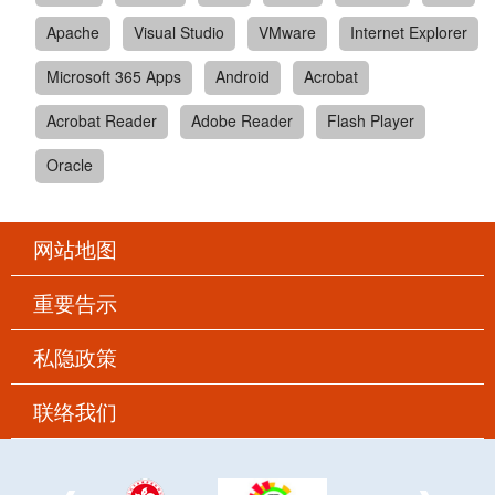
Apache
Visual Studio
VMware
Internet Explorer
Microsoft 365 Apps
Android
Acrobat
Acrobat Reader
Adobe Reader
Flash Player
Oracle
网站地图
重要告示
私隐政策
联络我们