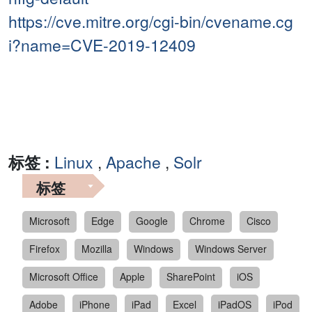
https://cve.mitre.org/cgi-bin/cvename.cg
i?name=CVE-2019-12409
标签 :
Linux
,
Apache
,
Solr
标签
Microsoft
Edge
Google
Chrome
Cisco
Firefox
Mozilla
Windows
Windows Server
Microsoft Office
Apple
SharePoint
iOS
Adobe
iPhone
iPad
Excel
iPadOS
iPod