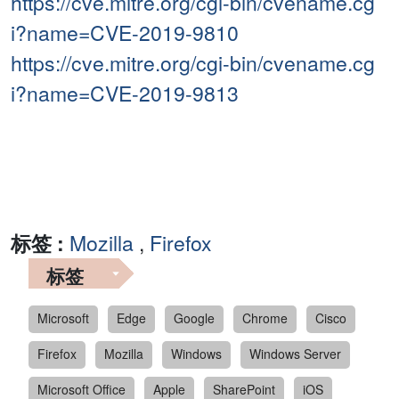
https://cve.mitre.org/cgi-bin/cvename.cg
i?name=CVE-2019-9810
https://cve.mitre.org/cgi-bin/cvename.cg
i?name=CVE-2019-9813
标签 :
Mozilla
,
Firefox
标签
Microsoft
Edge
Google
Chrome
Cisco
Firefox
Mozilla
Windows
Windows Server
Microsoft Office
Apple
SharePoint
iOS