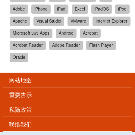
Adobe
iPhone
iPad
Excel
iPadOS
iPod
Apache
Visual Studio
VMware
Internet Explorer
Microsoft 365 Apps
Android
Acrobat
Acrobat Reader
Adobe Reader
Flash Player
Oracle
网站地图
重要告示
私隐政策
联络我们