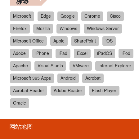
标签
Microsoft
Edge
Google
Chrome
Cisco
Firefox
Mozilla
Windows
Windows Server
Microsoft Office
Apple
SharePoint
iOS
Adobe
iPhone
iPad
Excel
iPadOS
iPod
Apache
Visual Studio
VMware
Internet Explorer
Microsoft 365 Apps
Android
Acrobat
Acrobat Reader
Adobe Reader
Flash Player
Oracle
网站地图