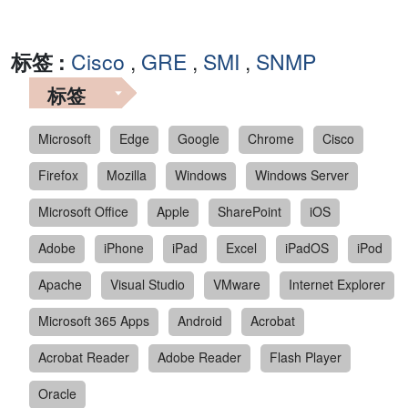
标签 :
Cisco
,
GRE
,
SMI
,
SNMP
标签
Microsoft
Edge
Google
Chrome
Cisco
Firefox
Mozilla
Windows
Windows Server
Microsoft Office
Apple
SharePoint
iOS
Adobe
iPhone
iPad
Excel
iPadOS
iPod
Apache
Visual Studio
VMware
Internet Explorer
Microsoft 365 Apps
Android
Acrobat
Acrobat Reader
Adobe Reader
Flash Player
Oracle