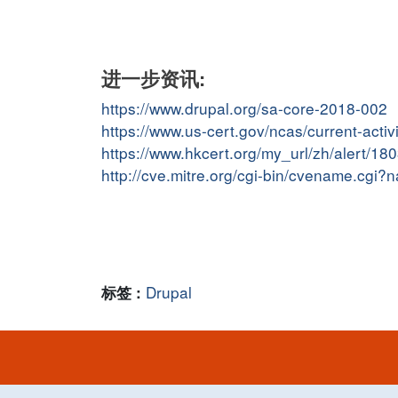
进一步资讯:
https://www.drupal.org/sa-core-2018-002
https://www.us-cert.gov/ncas/current-acti
https://www.hkcert.org/my_url/zh/alert/1
http://cve.mitre.org/cgi-bin/cvename.cg
Drupal
标签 :