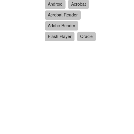
Android
Acrobat
Acrobat Reader
Adobe Reader
Flash Player
Oracle