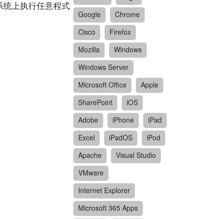
的系统上执行任意程式
Google
Chrome
Cisco
Firefox
Mozilla
Windows
Windows Server
Microsoft Office
Apple
SharePoint
iOS
Adobe
iPhone
iPad
Excel
iPadOS
iPod
Apache
Visual Studio
VMware
Internet Explorer
Microsoft 365 Apps