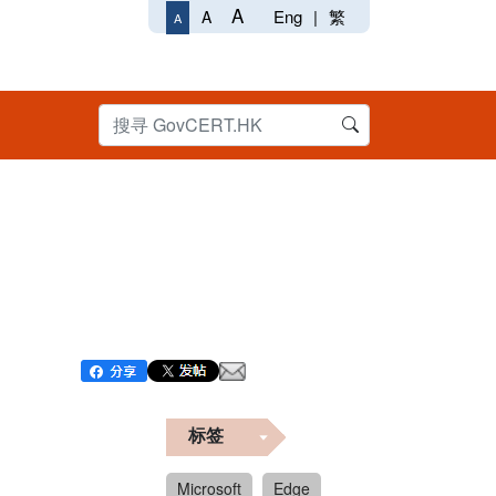
A
Eng
|
繁
A
A
标签
Microsoft
Edge