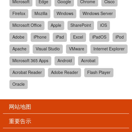
Microsoft
Edge
Google
Chrome
Cisco
Firefox
Mozilla
Windows
Windows Server
Microsoft Office
Apple
SharePoint
iOS
Adobe
iPhone
iPad
Excel
iPadOS
iPod
Apache
Visual Studio
VMware
Internet Explorer
Microsoft 365 Apps
Android
Acrobat
Acrobat Reader
Adobe Reader
Flash Player
Oracle
网站地图
重要告示