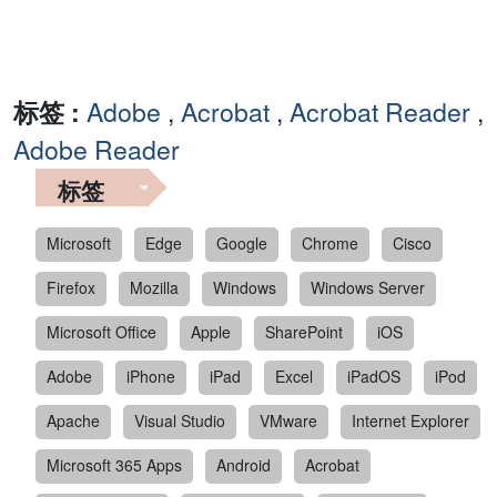
标签 :
Adobe
,
Acrobat
,
Acrobat Reader
,
Adobe Reader
标签
Microsoft
Edge
Google
Chrome
Cisco
Firefox
Mozilla
Windows
Windows Server
Microsoft Office
Apple
SharePoint
iOS
Adobe
iPhone
iPad
Excel
iPadOS
iPod
Apache
Visual Studio
VMware
Internet Explorer
Microsoft 365 Apps
Android
Acrobat