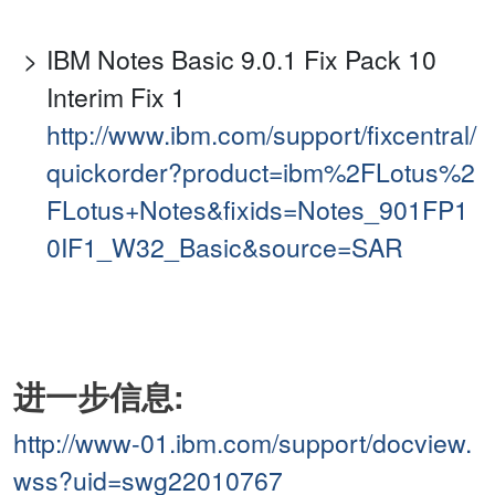
IBM Notes Basic 9.0.1 Fix Pack 10
Interim Fix 1
http://www.ibm.com/support/fixcentral/
quickorder?product=ibm%2FLotus%2
FLotus+Notes&fixids=Notes_901FP1
0IF1_W32_Basic&source=SAR
进一步信息:
http://www-01.ibm.com/support/docview.
wss?uid=swg22010767