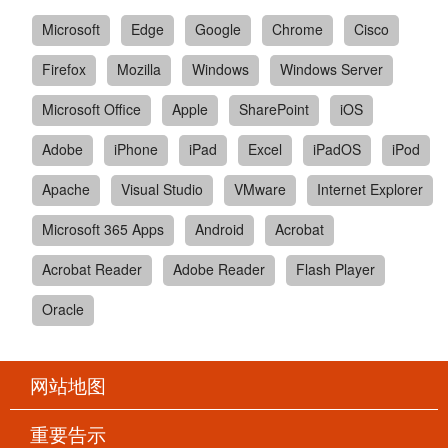
Microsoft
Edge
Google
Chrome
Cisco
Firefox
Mozilla
Windows
Windows Server
Microsoft Office
Apple
SharePoint
iOS
Adobe
iPhone
iPad
Excel
iPadOS
iPod
Apache
Visual Studio
VMware
Internet Explorer
Microsoft 365 Apps
Android
Acrobat
Acrobat Reader
Adobe Reader
Flash Player
Oracle
网站地图
重要告示