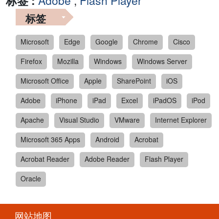
标签 :
Adobe
,
Flash Player
标签
Microsoft
Edge
Google
Chrome
Cisco
Firefox
Mozilla
Windows
Windows Server
Microsoft Office
Apple
SharePoint
iOS
Adobe
iPhone
iPad
Excel
iPadOS
iPod
Apache
Visual Studio
VMware
Internet Explorer
Microsoft 365 Apps
Android
Acrobat
Acrobat Reader
Adobe Reader
Flash Player
Oracle
网站地图