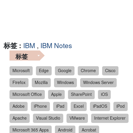
标签 :
IBM
,
IBM Notes
标签
Microsoft
Edge
Google
Chrome
Cisco
Firefox
Mozilla
Windows
Windows Server
Microsoft Office
Apple
SharePoint
iOS
Adobe
iPhone
iPad
Excel
iPadOS
iPod
Apache
Visual Studio
VMware
Internet Explorer
Microsoft 365 Apps
Android
Acrobat