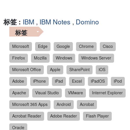
标签 :
IBM
,
IBM Notes
,
Domino
标签
Microsoft
Edge
Google
Chrome
Cisco
Firefox
Mozilla
Windows
Windows Server
Microsoft Office
Apple
SharePoint
iOS
Adobe
iPhone
iPad
Excel
iPadOS
iPod
Apache
Visual Studio
VMware
Internet Explorer
Microsoft 365 Apps
Android
Acrobat
Acrobat Reader
Adobe Reader
Flash Player
Oracle