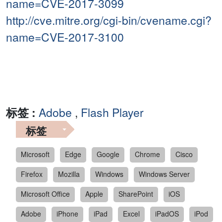
name=CVE-2017-3099
http://cve.mitre.org/cgi-bin/cvename.cgi?
name=CVE-2017-3100
标签 :
Adobe
,
Flash Player
标签
Microsoft
Edge
Google
Chrome
Cisco
Firefox
Mozilla
Windows
Windows Server
Microsoft Office
Apple
SharePoint
iOS
Adobe
iPhone
iPad
Excel
iPadOS
iPod