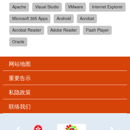
Apache
Visual Studio
VMware
Internet Explorer
Microsoft 365 Apps
Android
Acrobat
Acrobat Reader
Adobe Reader
Flash Player
Oracle
网站地图
重要告示
私隐政策
联络我们