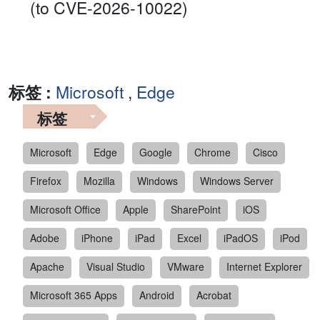
(to CVE-2026-10022)
标签 :
Microsoft
,
Edge
标签
Microsoft
Edge
Google
Chrome
Cisco
Firefox
Mozilla
Windows
Windows Server
Microsoft Office
Apple
SharePoint
iOS
Adobe
iPhone
iPad
Excel
iPadOS
iPod
Apache
Visual Studio
VMware
Internet Explorer
Microsoft 365 Apps
Android
Acrobat