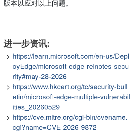
版本以应对以上问题。
进一步资讯:
https://learn.microsoft.com/en-us/Depl
oyEdge/microsoft-edge-relnotes-secu
rity#may-28-2026
https://www.hkcert.org/tc/security-bull
etin/microsoft-edge-multiple-vulnerabil
ities_20260529
https://cve.mitre.org/cgi-bin/cvename.
cgi?name=CVE-2026-9872