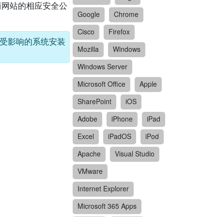
应商网站的相应安全公
Google
Chrome
Cisco
Firefox
即为受影响的系统安装
Mozilla
Windows
Windows Server
Microsoft Office
Apple
SharePoint
iOS
Adobe
iPhone
iPad
Excel
iPadOS
iPod
Apache
Visual Studio
VMware
Internet Explorer
Microsoft 365 Apps