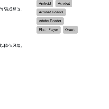
Android
Acrobat
诈骗或篡改。
Acrobat Reader
Adobe Reader
Flash Player
Oracle
以降低风险。