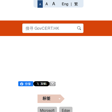
A
Eng
|
繁
A
A
标签
Microsoft
Edge