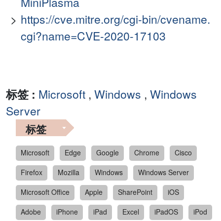
MiniPlasma
https://cve.mitre.org/cgi-bin/cvename.
cgi?name=CVE-2020-17103
标签 :
Microsoft
,
Windows
,
Windows
Server
标签
Microsoft
Edge
Google
Chrome
Cisco
Firefox
Mozilla
Windows
Windows Server
Microsoft Office
Apple
SharePoint
iOS
Adobe
iPhone
iPad
Excel
iPadOS
iPod