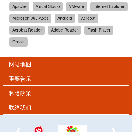
Apache
Visual Studio
VMware
Internet Explorer
Microsoft 365 Apps
Android
Acrobat
Acrobat Reader
Adobe Reader
Flash Player
Oracle
网站地图
重要告示
私隐政策
联络我们