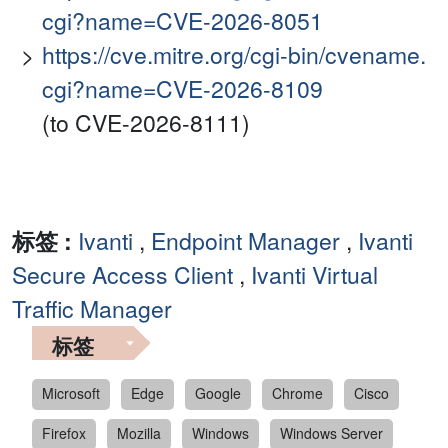
cgi?name=CVE-2026-8051
https://cve.mitre.org/cgi-bin/cvename.
cgi?name=CVE-2026-8109
(to CVE-2026-8111)
标签 :
Ivanti
,
Endpoint Manager
,
Ivanti
Secure Access Client
,
Ivanti Virtual
Traffic Manager
标签
Microsoft
Edge
Google
Chrome
Cisco
Firefox
Mozilla
Windows
Windows Server