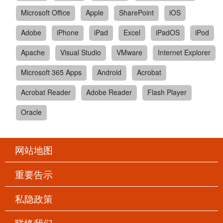
Microsoft Office
Apple
SharePoint
iOS
Adobe
iPhone
iPad
Excel
iPadOS
iPod
Apache
Visual Studio
VMware
Internet Explorer
Microsoft 365 Apps
Android
Acrobat
Acrobat Reader
Adobe Reader
Flash Player
Oracle
网站地图
重要告示
私隐政策
联络我们