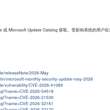
 或 Microsoft Update Catalog 获取。受影响系统的
ide/releaseNote/2026-May
letin/microsoft-monthly-security-update-may-2026
ide/vulnerability/CVE-2026-41089
me.cgi?name=CVE-2025-54518
me.cgi?name=CVE-2026-21530
me.cgi?name=CVE-2026-32161
me.cgi?name=CVE-2026-32170