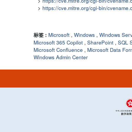
https://cve.mitre.org/cgi-bin/cvena
https://cve.mitre.org/cgi-bin/cvena
Microsoft
,
Windows
,
Windows Ser
标签 :
Microsoft 365 Copilot
,
SharePoint
,
SQL S
Microsoft Confluence
,
Microsoft Data For
Windows Admin Center