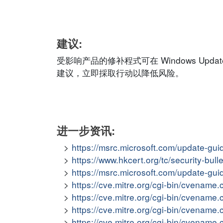
建议:
受影响产品的修补程式可在 Windows Update
建议，立即採取行动以降低风险。
进一步资讯:
https://msrc.microsoft.com/update-gu
https://www.hkcert.org/tc/security-bul
https://msrc.microsoft.com/update-gu
https://cve.mitre.org/cgi-bin/cvena
https://cve.mitre.org/cgi-bin/cvena
https://cve.mitre.org/cgi-bin/cvena
https://cve.mitre.org/cgi-bin/cvena