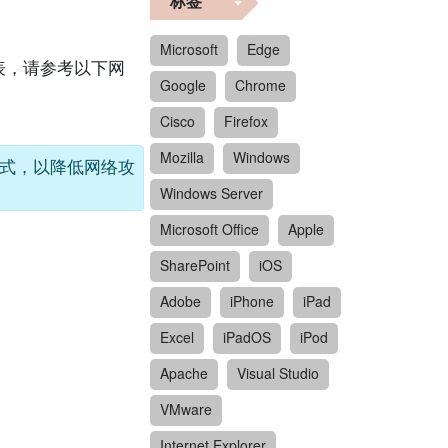
标签
Microsoft
Edge
列表，请参考以下网
Google
Chrome
Cisco
Firefox
Mozilla
Windows
补程式，以降低网络攻
Windows Server
Microsoft Office
Apple
SharePoint
iOS
Adobe
iPhone
iPad
Excel
iPadOS
iPod
Apache
Visual Studio
VMware
Internet Explorer