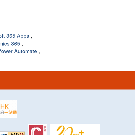
oft 365 Apps
,
mics 365
,
Power Automate
,