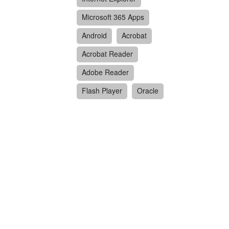
Microsoft 365 Apps
Android
Acrobat
Acrobat Reader
Adobe Reader
Flash Player
Oracle