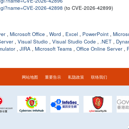
me.cgi?name=CVE-2026-42896
me.cgi?name=CVE-2026-42898
(to CVE-2026-42899)
ver
,
Microsoft Office
,
Word
,
Excel
,
PowerPoint
,
Micros
erver
,
Visual Studio
,
Visual Studio Code
,
.NET
,
Dyna
mulator
,
JIRA
,
Microsoft Teams
,
Office Online Server
,
网站地图
重要告示
私隐政策
联络我们