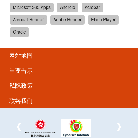
Microsoft 365 Apps
Android
Acrobat
Acrobat Reader
Adobe Reader
Flash Player
Oracle
网站地图
重要告示
私隐政策
联络我们