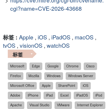
https://cve.mitre.org/cgi-bin/cvename.
cgi?name=CVE-2026-43668
标签 :
Apple
,
iOS
,
iPadOS
,
macOS
,
tvOS
,
visionOS
,
watchOS
标签
Microsoft
Edge
Google
Chrome
Cisco
Firefox
Mozilla
Windows
Windows Server
Microsoft Office
Apple
SharePoint
iOS
Adobe
iPhone
iPad
Excel
iPadOS
iPod
Apache
Visual Studio
VMware
Internet Explorer