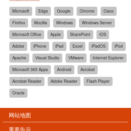
Microsoft
Edge
Google
Chrome
Cisco
Firefox
Mozilla
Windows
Windows Server
Microsoft Office
Apple
SharePoint
iOS
Adobe
iPhone
iPad
Excel
iPadOS
iPod
Apache
Visual Studio
VMware
Internet Explorer
Microsoft 365 Apps
Android
Acrobat
Acrobat Reader
Adobe Reader
Flash Player
Oracle
网站地图
重要告示