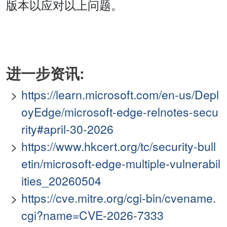
版本以应对以上问题。
进一步资讯:
https://learn.microsoft.com/en-us/Depl
oyEdge/microsoft-edge-relnotes-secu
rity#april-30-2026
https://www.hkcert.org/tc/security-bull
etin/microsoft-edge-multiple-vulnerabil
ities_20260504
https://cve.mitre.org/cgi-bin/cvename.
cgi?name=CVE-2026-7333