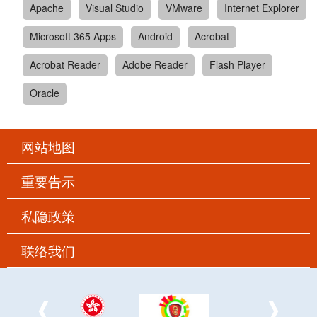
Apache
Visual Studio
VMware
Internet Explorer
Microsoft 365 Apps
Android
Acrobat
Acrobat Reader
Adobe Reader
Flash Player
Oracle
网站地图
重要告示
私隐政策
联络我们