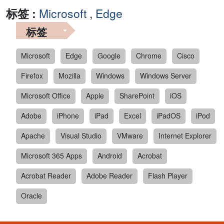
标签 :
Microsoft
,
Edge
标签
Microsoft
Edge
Google
Chrome
Cisco
Firefox
Mozilla
Windows
Windows Server
Microsoft Office
Apple
SharePoint
iOS
Adobe
iPhone
iPad
Excel
iPadOS
iPod
Apache
Visual Studio
VMware
Internet Explorer
Microsoft 365 Apps
Android
Acrobat
Acrobat Reader
Adobe Reader
Flash Player
Oracle