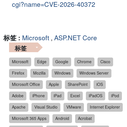
cgi?name=CVE-2026-40372
标签 :
Microsoft
,
ASP.NET Core
标签
Microsoft
Edge
Google
Chrome
Cisco
Firefox
Mozilla
Windows
Windows Server
Microsoft Office
Apple
SharePoint
iOS
Adobe
iPhone
iPad
Excel
iPadOS
iPod
Apache
Visual Studio
VMware
Internet Explorer
Microsoft 365 Apps
Android
Acrobat