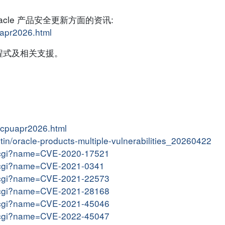
cle 产品安全更新方面的资讯:
uapr2026.html
程式及相关支援。
s/cpuapr2026.html
letin/oracle-products-multiple-vulnerabilities_20260422
me.cgi?name=CVE-2020-17521
me.cgi?name=CVE-2021-0341
me.cgi?name=CVE-2021-22573
me.cgi?name=CVE-2021-28168
me.cgi?name=CVE-2021-45046
me.cgi?name=CVE-2022-45047