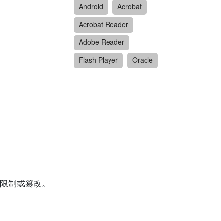
Android
Acrobat
Acrobat Reader
Adobe Reader
Flash Player
Oracle
限制或篡改。