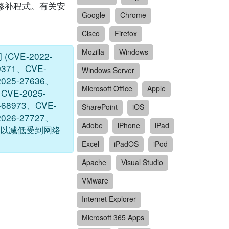
洞的修补程式。有关安
Google
Chrome
Cisco
Firefox
Mozilla
Windows
CVE-2022-
9371、CVE-
Windows Server
2025-27636、
Microsoft Office
Apple
CVE-2025-
-68973、CVE-
SharePoint
iOS
2026-27727、
Adobe
iPhone
iPad
式，以减低受到网络
Excel
iPadOS
iPod
Apache
Visual Studio
VMware
Internet Explorer
Microsoft 365 Apps