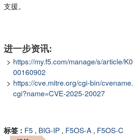
支援。
进一步资讯:
https://my.f5.com/manage/s/article/K0
00160902
https://cve.mitre.org/cgi-bin/cvename.
cgi?name=CVE-2025-20027
标签 :
F5
,
BIG-IP
,
F5OS-A
,
F5OS-C