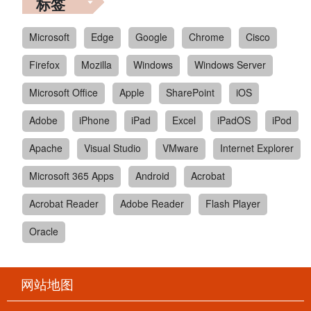
标签
Microsoft
Edge
Google
Chrome
Cisco
Firefox
Mozilla
Windows
Windows Server
Microsoft Office
Apple
SharePoint
iOS
Adobe
iPhone
iPad
Excel
iPadOS
iPod
Apache
Visual Studio
VMware
Internet Explorer
Microsoft 365 Apps
Android
Acrobat
Acrobat Reader
Adobe Reader
Flash Player
Oracle
网站地图