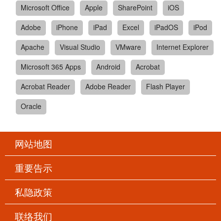
Microsoft Office
Apple
SharePoint
iOS
Adobe
iPhone
iPad
Excel
iPadOS
iPod
Apache
Visual Studio
VMware
Internet Explorer
Microsoft 365 Apps
Android
Acrobat
Acrobat Reader
Adobe Reader
Flash Player
Oracle
网站地图
重要告示
私隐政策
联络我们