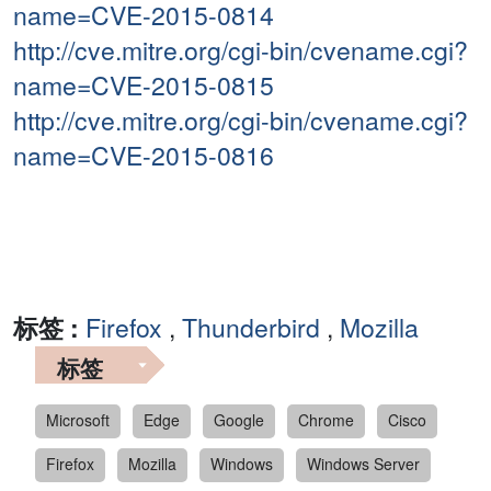
name=CVE-2015-0814
http://cve.mitre.org/cgi-bin/cvename.cgi?
name=CVE-2015-0815
http://cve.mitre.org/cgi-bin/cvename.cgi?
name=CVE-2015-0816
标签 :
Firefox
,
Thunderbird
,
Mozilla
标签
Microsoft
Edge
Google
Chrome
Cisco
Firefox
Mozilla
Windows
Windows Server