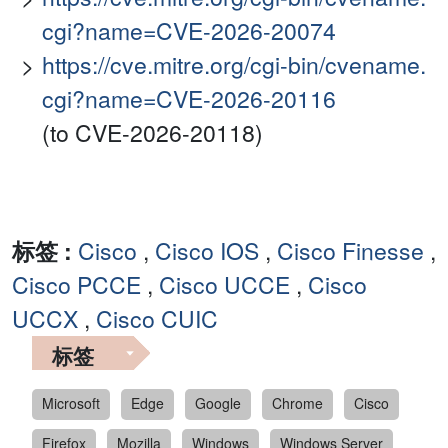
cgi?name=CVE-2026-20074
https://cve.mitre.org/cgi-bin/cvename.
cgi?name=CVE-2026-20116
(to CVE-2026-20118)
标签 :
Cisco
,
Cisco IOS
,
Cisco Finesse
,
Cisco PCCE
,
Cisco UCCE
,
Cisco
UCCX
,
Cisco CUIC
标签
Microsoft
Edge
Google
Chrome
Cisco
Firefox
Mozilla
Windows
Windows Server