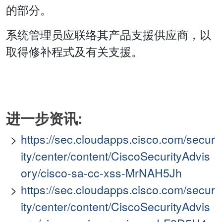
的部分。
系统管理员应联络其产品支援供应商，以
取得修补程式及有关支援。
进一步资讯:
https://sec.cloudapps.cisco.com/secur
ity/center/content/CiscoSecurityAdvis
ory/cisco-sa-cc-xss-MrNAH5Jh
https://sec.cloudapps.cisco.com/secur
ity/center/content/CiscoSecurityAdvis