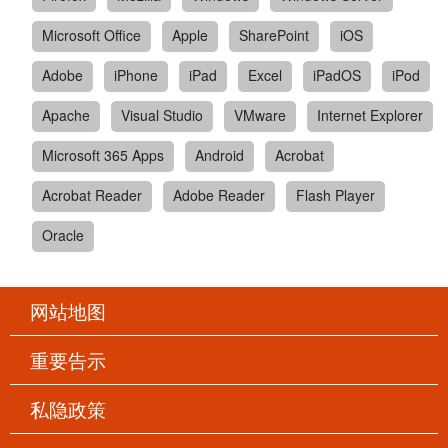
Microsoft Office
Apple
SharePoint
iOS
Adobe
iPhone
iPad
Excel
iPadOS
iPod
Apache
Visual Studio
VMware
Internet Explorer
Microsoft 365 Apps
Android
Acrobat
Acrobat Reader
Adobe Reader
Flash Player
Oracle
网站地图
重要告示
私隐政策