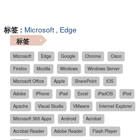
标签 :
Microsoft
,
Edge
标签
Microsoft
Edge
Google
Chrome
Cisco
Firefox
Mozilla
Windows
Windows Server
Microsoft Office
Apple
SharePoint
iOS
Adobe
iPhone
iPad
Excel
iPadOS
iPod
Apache
Visual Studio
VMware
Internet Explorer
Microsoft 365 Apps
Android
Acrobat
Acrobat Reader
Adobe Reader
Flash Player