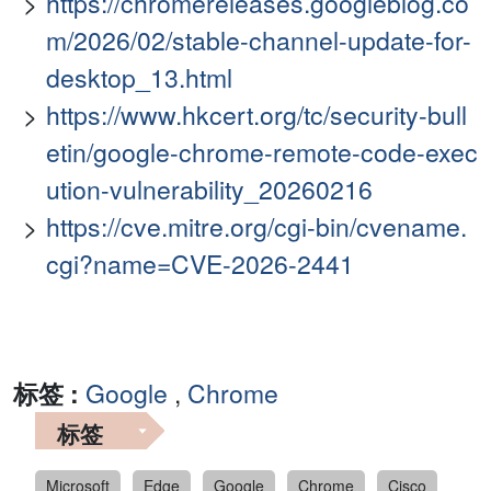
https://chromereleases.googleblog.co
m/2026/02/stable-channel-update-for-
desktop_13.html
https://www.hkcert.org/tc/security-bull
etin/google-chrome-remote-code-exec
ution-vulnerability_20260216
https://cve.mitre.org/cgi-bin/cvename.
cgi?name=CVE-2026-2441
标签 :
Google
,
Chrome
标签
Microsoft
Edge
Google
Chrome
Cisco