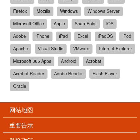
Firefox
Mozilla
Windows
Windows Server
Microsoft Office
Apple
SharePoint
iOS
Adobe
iPhone
iPad
Excel
iPadOS
iPod
Apache
Visual Studio
VMware
Internet Explorer
Microsoft 365 Apps
Android
Acrobat
Acrobat Reader
Adobe Reader
Flash Player
Oracle
网站地图
重要告示