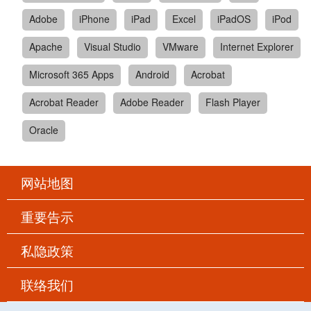
Adobe
iPhone
iPad
Excel
iPadOS
iPod
Apache
Visual Studio
VMware
Internet Explorer
Microsoft 365 Apps
Android
Acrobat
Acrobat Reader
Adobe Reader
Flash Player
Oracle
网站地图
重要告示
私隐政策
联络我们