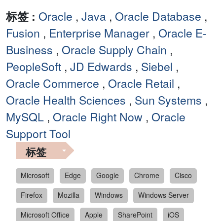
标签 :
Oracle
,
Java
,
Oracle Database
,
Fusion
,
Enterprise Manager
,
Oracle E-
Business
,
Oracle Supply Chain
,
PeopleSoft
,
JD Edwards
,
Siebel
,
Oracle Commerce
,
Oracle Retail
,
Oracle Health Sciences
,
Sun Systems
,
MySQL
,
Oracle Right Now
,
Oracle
Support Tool
标签
Microsoft
Edge
Google
Chrome
Cisco
Firefox
Mozilla
Windows
Windows Server
Microsoft Office
Apple
SharePoint
iOS