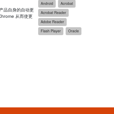
Android
Acrobat
可透过产品自身的自动更
Acrobat Reader
Chrome 从而使更
Adobe Reader
Flash Player
Oracle