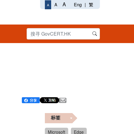
A
Eng
|
繁
A
A
标签
Microsoft
Edge