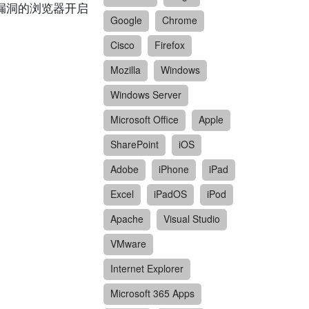
含有漏洞的浏览器开启
Google
Chrome
Cisco
Firefox
Mozilla
Windows
Windows Server
Microsoft Office
Apple
SharePoint
iOS
Adobe
iPhone
iPad
Excel
iPadOS
iPod
Apache
Visual Studio
VMware
Internet Explorer
Microsoft 365 Apps