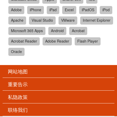
Adobe
iPhone
iPad
Excel
iPadOS
iPod
Apache
Visual Studio
VMware
Internet Explorer
Microsoft 365 Apps
Android
Acrobat
Acrobat Reader
Adobe Reader
Flash Player
Oracle
网站地图
重要告示
私隐政策
联络我们