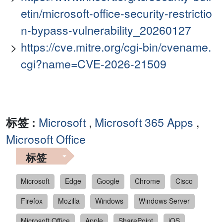
etin/microsoft-office-security-restrictio
n-bypass-vulnerability_20260127
https://cve.mitre.org/cgi-bin/cvename.
cgi?name=CVE-2026-21509
标签 :
Microsoft
,
Microsoft 365 Apps
,
Microsoft Office
标签
Microsoft
Edge
Google
Chrome
Cisco
Firefox
Mozilla
Windows
Windows Server
Microsoft Office
Apple
SharePoint
iOS