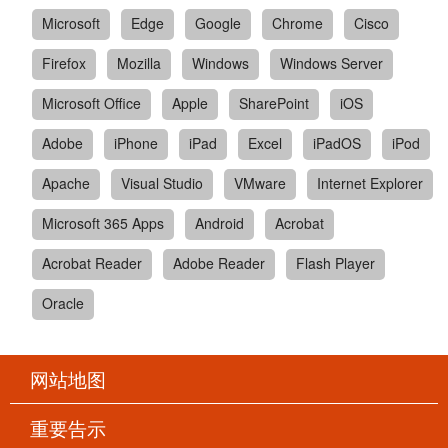
Microsoft
Edge
Google
Chrome
Cisco
Firefox
Mozilla
Windows
Windows Server
Microsoft Office
Apple
SharePoint
iOS
Adobe
iPhone
iPad
Excel
iPadOS
iPod
Apache
Visual Studio
VMware
Internet Explorer
Microsoft 365 Apps
Android
Acrobat
Acrobat Reader
Adobe Reader
Flash Player
Oracle
网站地图
重要告示