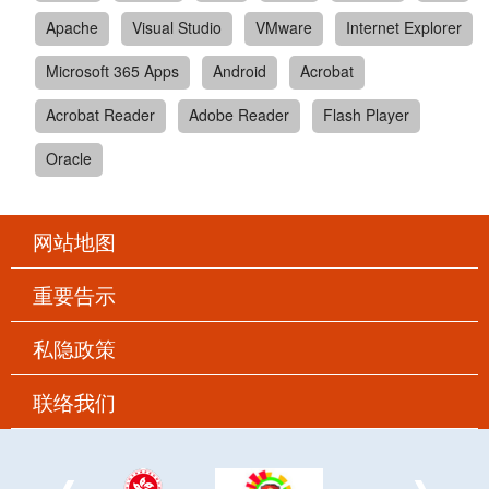
Apache
Visual Studio
VMware
Internet Explorer
Microsoft 365 Apps
Android
Acrobat
Acrobat Reader
Adobe Reader
Flash Player
Oracle
网站地图
重要告示
私隐政策
联络我们