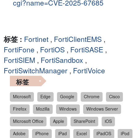
cgi?name=CVE-2025-67685
标签 :
Fortinet
,
FortiClientEMS
,
FortiFone
,
FortiOS
,
FortiSASE
,
FortiSIEM
,
FortiSandbox
,
FortiSwitchManager
,
FortiVoice
标签
Microsoft
Edge
Google
Chrome
Cisco
Firefox
Mozilla
Windows
Windows Server
Microsoft Office
Apple
SharePoint
iOS
Adobe
iPhone
iPad
Excel
iPadOS
iPod