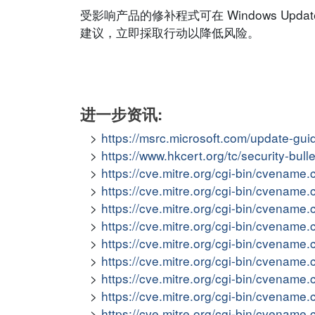
受影响产品的修补程式可在 Windows Update
建议，立即採取行动以降低风险。
进一步资讯:
https://msrc.microsoft.com/update-gu
https://www.hkcert.org/tc/security-bul
https://cve.mitre.org/cgi-bin/cvena
https://cve.mitre.org/cgi-bin/cvena
https://cve.mitre.org/cgi-bin/cvena
https://cve.mitre.org/cgi-bin/cvena
https://cve.mitre.org/cgi-bin/cvena
https://cve.mitre.org/cgi-bin/cvena
https://cve.mitre.org/cgi-bin/cvena
https://cve.mitre.org/cgi-bin/cvena
https://cve.mitre.org/cgi-bin/cvena