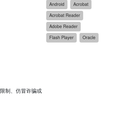
Android
Acrobat
Acrobat Reader
Adobe Reader
Flash Player
Oracle
限制、仿冒诈骗或