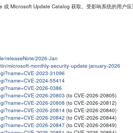
 或 Microsoft Update Catalog 获取。受影响系统的
ide/releaseNote/2026-Jan
letin/microsoft-monthly-security-update-january-2026
me.cgi?name=CVE-2023-31096
me.cgi?name=CVE-2024-55414
me.cgi?name=CVE-2026-0386
me.cgi?name=CVE-2026-20803
(to CVE-2026-20805)
me.cgi?name=CVE-2026-20808
(to CVE-2026-20812)
me.cgi?name=CVE-2026-20814
(to CVE-2026-20840)
me.cgi?name=CVE-2026-20842
(to CVE-2026-20844)
me.cgi?name=CVE-2026-20847
(to CVE-2026-20849)
me.cgi?name=CVE-2026-20851
(to CVE-2026-20854)