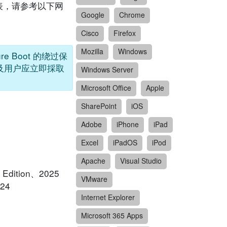
列表，请参考以下网
Google
Chrome
Cisco
Firefox
Mozilla
Windows
re Boot 的绕过保
理员及用户应立即採取
Windows Server
Microsoft Office
Apple
SharePoint
iOS
Adobe
iPhone
iPad
Excel
iPadOS
iPod
Apache
Visual Studio
Edition、2025
VMware
024
Internet Explorer
Microsoft 365 Apps