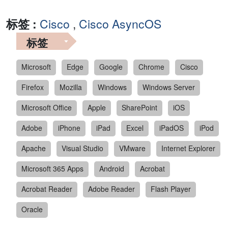
标签 :
Cisco
,
Cisco AsyncOS
标签
Microsoft
Edge
Google
Chrome
Cisco
Firefox
Mozilla
Windows
Windows Server
Microsoft Office
Apple
SharePoint
iOS
Adobe
iPhone
iPad
Excel
iPadOS
iPod
Apache
Visual Studio
VMware
Internet Explorer
Microsoft 365 Apps
Android
Acrobat
Acrobat Reader
Adobe Reader
Flash Player
Oracle