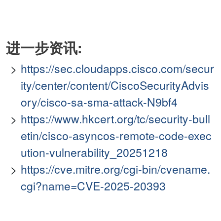
进一步资讯:
https://sec.cloudapps.cisco.com/secur
ity/center/content/CiscoSecurityAdvis
ory/cisco-sa-sma-attack-N9bf4
https://www.hkcert.org/tc/security-bull
etin/cisco-asyncos-remote-code-exec
ution-vulnerability_20251218
https://cve.mitre.org/cgi-bin/cvename.
cgi?name=CVE-2025-20393