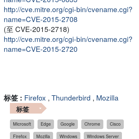
http://cve.mitre.org/cgi-bin/cvename.cgi?
name=CVE-2015-2708
(至 CVE-2015-2718)
http://cve.mitre.org/cgi-bin/cvename.cgi?
name=CVE-2015-2720
标签 :
Firefox
,
Thunderbird
,
Mozilla
标签
Microsoft
Edge
Google
Chrome
Cisco
Firefox
Mozilla
Windows
Windows Server