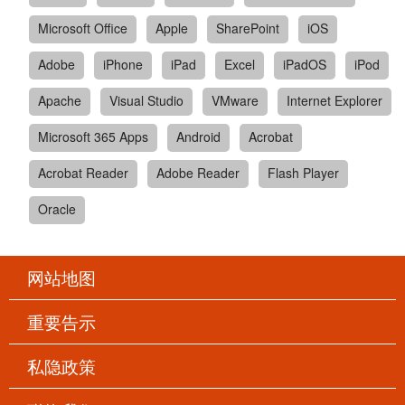
Microsoft Office
Apple
SharePoint
iOS
Adobe
iPhone
iPad
Excel
iPadOS
iPod
Apache
Visual Studio
VMware
Internet Explorer
Microsoft 365 Apps
Android
Acrobat
Acrobat Reader
Adobe Reader
Flash Player
Oracle
网站地图
重要告示
私隐政策