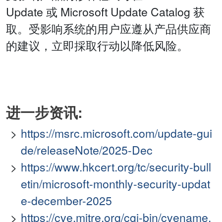
Update 或 Microsoft Update Catalog 获
取。受影响系统的用户应遵从产品供应商
的建议，立即採取行动以降低风险。
进一步资讯:
https://msrc.microsoft.com/update-gui
de/releaseNote/2025-Dec
https://www.hkcert.org/tc/security-bull
etin/microsoft-monthly-security-updat
e-december-2025
https://cve.mitre.org/cgi-bin/cvename.