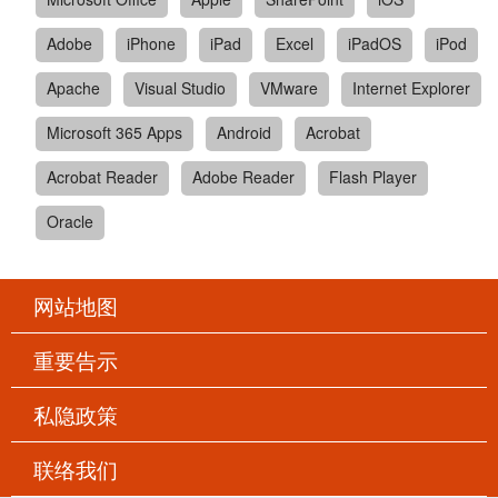
Adobe
iPhone
iPad
Excel
iPadOS
iPod
Apache
Visual Studio
VMware
Internet Explorer
Microsoft 365 Apps
Android
Acrobat
Acrobat Reader
Adobe Reader
Flash Player
Oracle
网站地图
重要告示
私隐政策
联络我们