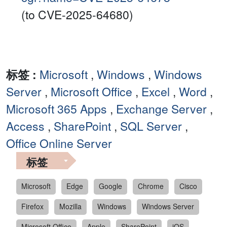
(to CVE-2025-64680)
标签 :
Microsoft
,
Windows
,
Windows
Server
,
Microsoft Office
,
Excel
,
Word
,
Microsoft 365 Apps
,
Exchange Server
,
Access
,
SharePoint
,
SQL Server
,
Office Online Server
标签
Microsoft
Edge
Google
Chrome
Cisco
Firefox
Mozilla
Windows
Windows Server
Microsoft Office
Apple
SharePoint
iOS