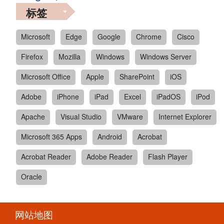
标签
Microsoft
Edge
Google
Chrome
Cisco
Firefox
Mozilla
Windows
Windows Server
Microsoft Office
Apple
SharePoint
iOS
Adobe
iPhone
iPad
Excel
iPadOS
iPod
Apache
Visual Studio
VMware
Internet Explorer
Microsoft 365 Apps
Android
Acrobat
Acrobat Reader
Adobe Reader
Flash Player
Oracle
网站地图