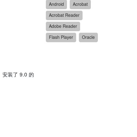
Android
Acrobat
Acrobat Reader
Adobe Reader
Flash Player
Oracle
x、安装了 9.0 的