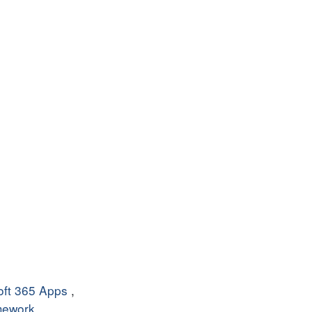
oft 365 Apps
,
mework
,