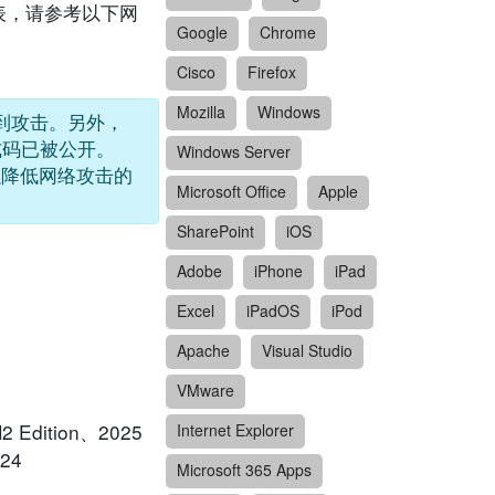
列表，请参考以下网
Google
Chrome
Cisco
Firefox
Mozilla
Windows
) 正受到攻击。另外，
) 程式码已被公开。
Windows Server
以降低网络攻击的
Microsoft Office
Apple
SharePoint
iOS
Adobe
iPhone
iPad
Excel
iPadOS
iPod
Apache
Visual Studio
VMware
 Edition、2025
Internet Explorer
024
Microsoft 365 Apps