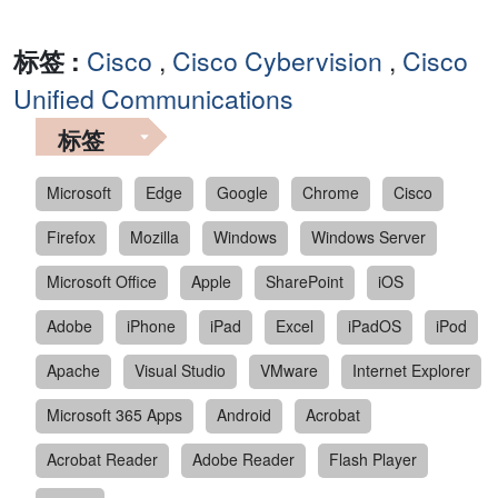
标签 :
Cisco
,
Cisco Cybervision
,
Cisco
Unified Communications
标签
Microsoft
Edge
Google
Chrome
Cisco
Firefox
Mozilla
Windows
Windows Server
Microsoft Office
Apple
SharePoint
iOS
Adobe
iPhone
iPad
Excel
iPadOS
iPod
Apache
Visual Studio
VMware
Internet Explorer
Microsoft 365 Apps
Android
Acrobat
Acrobat Reader
Adobe Reader
Flash Player