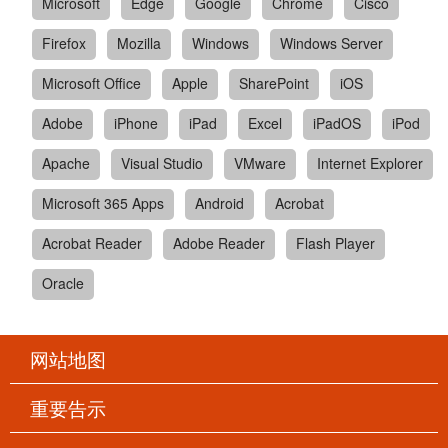
Microsoft
Edge
Google
Chrome
Cisco
Firefox
Mozilla
Windows
Windows Server
Microsoft Office
Apple
SharePoint
iOS
Adobe
iPhone
iPad
Excel
iPadOS
iPod
Apache
Visual Studio
VMware
Internet Explorer
Microsoft 365 Apps
Android
Acrobat
Acrobat Reader
Adobe Reader
Flash Player
Oracle
网站地图
重要告示