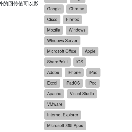
洞。意外的回传值可以影
Google
Chrome
Cisco
Firefox
Mozilla
Windows
Windows Server
Microsoft Office
Apple
SharePoint
iOS
Adobe
iPhone
iPad
Excel
iPadOS
iPod
Apache
Visual Studio
VMware
Internet Explorer
Microsoft 365 Apps