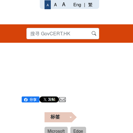
A
Eng
|
繁
A
A
标签
Microsoft
Edge