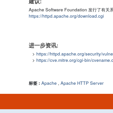
建议:
Apache Software Foundatio
https://httpd.apache.org/download.cgi
进一步资讯:
https://httpd.apache.org/security/vulne
https://cve.mitre.org/cgi-bin/cvena
Apache
,
Apache HTTP Server
标签 :